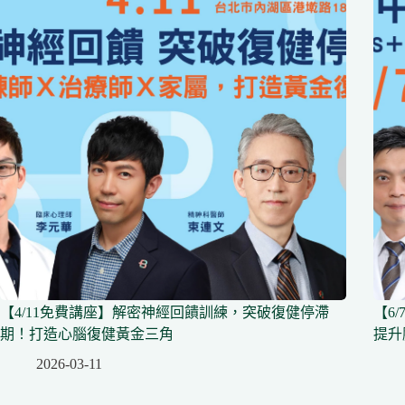
【4/11免費講座】解密神經回饋訓練，突破復健停滯
【6
期！打造心腦復健黃金三角
提升
2026-03-11