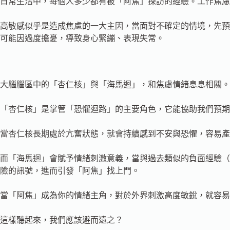
日常生活中，每個人多少都有被「阿焦」探訪的經驗。工作焦慮
高敏感似乎是造成焦慮的一大主因，當面對不確定的情境，先預
可能因過度擔憂，導致身心緊繃、表現失常。
大腦腦區中的「杏仁核」與「海馬迴」，和焦慮情緒息息相關。
「杏仁核」是掌管「恐懼迴路」的主要角色，它能協助我們預期
當杏仁核長期處於亢奮狀態，就會持續感到不安與恐懼，容易產
而「海馬迴」會賦予情緒刺激意義，當與過去類似的負面經驗（
險的訊號，進而引發「阿焦」找上門。
當「阿焦」成為你的情緒主角，對於外界刺激高度敏銳，就容易
這樣聽起來，我們應該避而遠之？