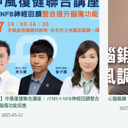
/7】中風復健聯合講座： rTMS＋NFB神經回饋整合
心腦鍛鍊
腦傷功能促進
2025
2025-05-12