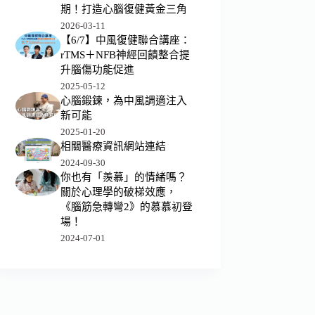
期！打造心腦復健黃金三角
2026-03-11
【6/7】中風復健聯合講座：
rTMS＋NFB神經回饋整合提
升腦傷功能促進
2025-05-12
心腦鍛鍊，為中風調適注入
新可能
2025-01-20
相關醫療資訊網站連結
2024-09-30
你也有「羨慕」的情緒嗎？
關於心理學的破梯效應，
《腦筋急轉彎2》的慕慕初登
場！
2024-07-01