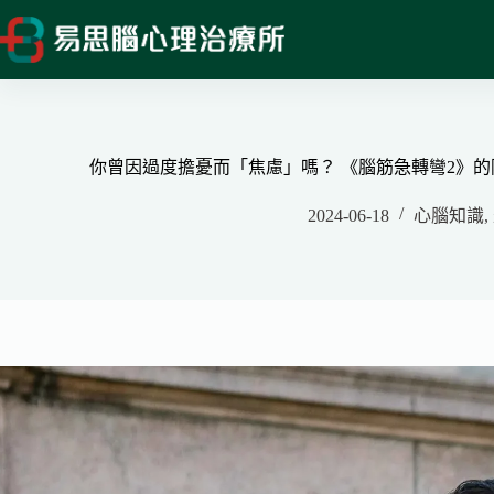
跳
至
主
要
內
容
你曾因過度擔憂而「焦慮」嗎？ 《腦筋急轉彎2》
2024-06-18
心腦知識
,