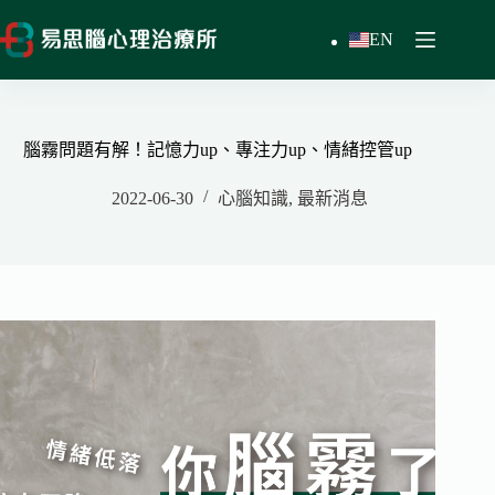
跳
EN
至
主
要
內
容
腦霧問題有解！記憶力up、專注力up、情緒控管up
2022-06-30
心腦知識
,
最新消息