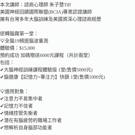
本次講師：諮商心理師 朱子慧Tiff
美國神經回饋國際聯盟(BCIA)專業認證講師
擁有台灣多年大腦訓練及美國資深心理諮商經歷
逆轉腦霧第一堂：
💡全腦19頻道腦波量測
體驗價：$15,000
預約成功 加碼贈送6000元課程（共計兩堂）
包括：
✔大腦神經訓練課程體驗版 1堂(售價5000元)
✔腦健康【記憶力+專注力】快篩 1堂(售價1000元)
💡適用對象：
✔注意力不易集中者
✔記憶力不佳者
✔情緒控管失衡者
✔潛在有腦疲勞的職場工作者
✔想解析自身腦部功能者